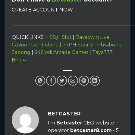
CREATE ACCOUNT NOW
___________________________________________________
QUICK LINKS：
98jili Slot
|
Davaowin Live
Casino
|
Lvjili Fishing
|
77PH Sports
|
Phsabong
Sabong
|
646lodi Arcade Games
|
Taya777
Bingo
BETCASTER
I'm
Betcaster
CEO website
operator
betcaster8.com
- 5