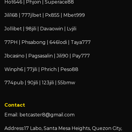
Hot646
|
Phjoin
|
Superace88
Jili168
|
777jlbet
|
Px855
|
Mbet999
Jollibet
|
98jili
|
Davaowin
|
Lvjili
77PH
|
Phsabong
|
646lodi
|
Taya777
Jbcasino
|
Pagsasalin
|
Jili90
|
Pay777
Winph6
|
77jili
|
Phrich
|
Peso88
774pub
|
90jili
|
123jili
|
55bmw
Contact
Email:
betcaster8@gmail.com
Address:17 Labo, Santa Mesa Heights, Quezon City,