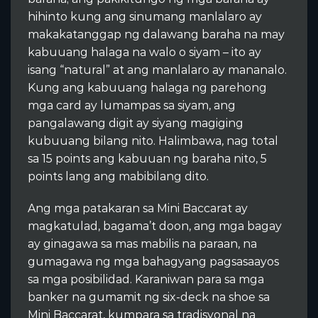
hihinto kung ang sinumang manlalaro ay
makakatanggap ng dalawang baraha na may
kabuuang halaga na walo o siyam – ito ay
isang “natural” at ang manlalaro ay mananalo.
Kung ang kabuuang halaga ng parehong
mga card ay lumampas sa siyam, ang
pangalawang digit ay siyang magiging
kubuuang bilang nito. Halimbawa, nag total
sa 15 points ang kabuuan ng baraha nito, 5
points lang ang mabibilang dito.
Ang mga patakaran sa Mini Baccarat ay
magkatulad, bagama’t doon, ang mga bagay
ay ginagawa sa mas mabilis na paraan, na
gumagawa ng mga bahagyang pagsasaayos
sa mga posibilidad. Karaniwan para sa mga
banker na gumamit ng six-deck na shoe sa
Mini Baccarat, kumpara sa tradisyonal na