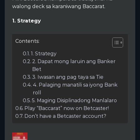
walong deck sa karaniwang Baccarat.
1. Strategy
Contents:
1. Strategy
2. Dapat mong laruin ang Banker
Bet
3. Iwasan ang pag taya sa Tie
4. Palaging manatili sa iyong Bank
roll
5. Maging Disiplinadong Manlalaro
Play “Baccarat” now on Betcaster!
Don’t have a Betcaster account?