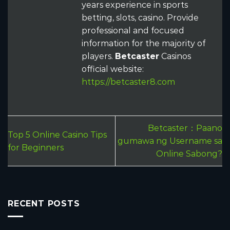
years experience in sports
betting, slots, casino. Provide
professional and focused
information for the majority of
players.
Betcaster
Casinos
official website:
https://betcaster8.com
Betcaster：Paano
Top 5 Online Casino Tips
gumawa ng Username sa
for Beginners
Online Sabong?
RECENT POSTS