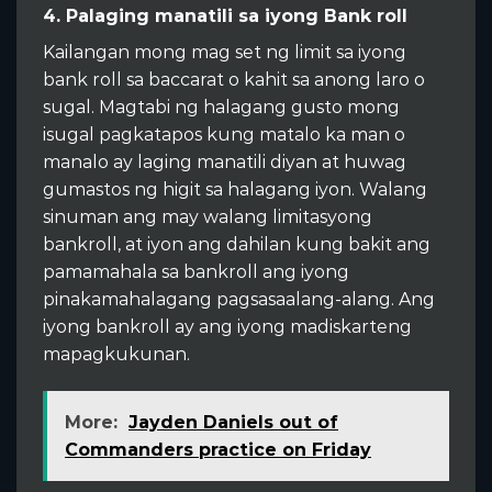
4. Palaging manatili sa iyong Bank roll
Kailangan mong mag set ng limit sa iyong
bank roll sa baccarat o kahit sa anong laro o
sugal. Magtabi ng halagang gusto mong
isugal pagkatapos kung matalo ka man o
manalo ay laging manatili diyan at huwag
gumastos ng higit sa halagang iyon. Walang
sinuman ang may walang limitasyong
bankroll, at iyon ang dahilan kung bakit ang
pamamahala sa bankroll ang iyong
pinakamahalagang pagsasaalang-alang. Ang
iyong bankroll ay ang iyong madiskarteng
mapagkukunan.
More:
Jayden Daniels out of
Commanders practice on Friday