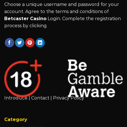
Choose a unique username and password for your
account. Agree to the terms and conditions of
Betcaster Casino
Login. Complete the registration
process by clicking
Introduce
|
Contact
|
Privacy Policy
Category