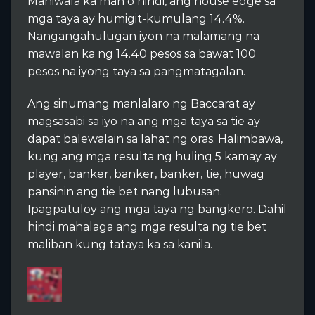
Maniwala ka man o hindi, ang house edge sa
mga taya ay humigit-kumulang 14.4%.
Nangangahulugan iyon na malamang na
mawalan ka ng 14.40 pesos sa bawat 100
pesos na iyong taya sa pangmatagalan.
Ang sinumang manlalaro ng Baccarat ay
magsasabi sa iyo na ang mga taya sa tie ay
dapat balewalain sa lahat ng oras. Halimbawa,
kung ang mga resulta ng huling 5 kamay ay
player, banker, banker, banker, tie, huwag
pansinin ang tie bet nang lubusan.
Ipagpatuloy ang mga taya ng bangkero. Dahil
hindi mahalaga ang mga resulta ng tie bet
maliban kung tataya ka sa kanila.